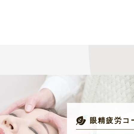
眼精疲労コ